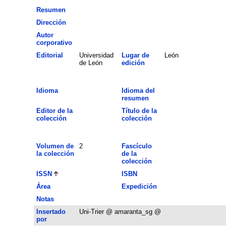
Resumen
Dirección
Autor
corporativo
Editorial
Universidad
Lugar de
León
de León
edición
Idioma
Idioma del
resumen
Editor de la
Título de la
colección
colección
Volumen de
2
Fascículo
la colección
de la
colección
ISSN
ISBN
Área
Expedición
Notas
Insertado
Uni-Trier @ amaranta_sg @
por