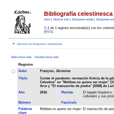
Bibliografía celestinesca
Inicio
|
Mostrar todo
|
Búsqueda simple
|
Búsqueda av
1–1 de 1 registro encontrado(s) con los criteri
(
RSS
):
Opciones de búsqueda y visualización
Seleccionar todo
Deseleccionar todo
Registro
Autor
François, Jéromine
Título
Contar el paratexto: recreación ficticia de la g
Celestina" en "Melibea no quiere ser mujer" (1
Arce y "El manuscrito de piedra" (2008) de Lu
Año
2016
Revista
El legado hispánico:
culturales y sus prot
Número
Fascículo
Palabras
Melibea no quiere ser mujer
;
El manuscrito de pie
clave