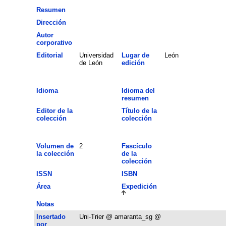
Resumen
Dirección
Autor
corporativo
Editorial
Universidad
Lugar de
León
de León
edición
Idioma
Idioma del
resumen
Editor de la
Título de la
colección
colección
Volumen de
2
Fascículo
la colección
de la
colección
ISSN
ISBN
Área
Expedición
Notas
Insertado
Uni-Trier @ amaranta_sg @
por