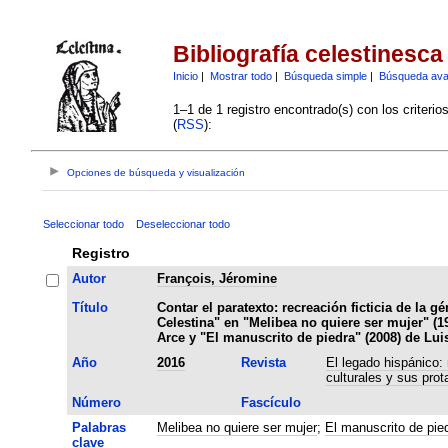
Bibliografía celestinesca
Inicio
|
Mostrar todo
|
Búsqueda simple
|
Búsqueda av
1–1 de 1 registro encontrado(s) con los criteri
(
RSS
):
Opciones de búsqueda y visualización
Seleccionar todo
Deseleccionar todo
Registro
Autor
François, Jéromine
Título
Contar el paratexto: recreación ficticia de la g
Celestina" en "Melibea no quiere ser mujer" (1
Arce y "El manuscrito de piedra" (2008) de Lu
Año
2016
Revista
El legado hispánico:
culturales y sus prot
Número
Fascículo
Palabras
Melibea no quiere ser mujer
;
El manuscrito de pie
clave