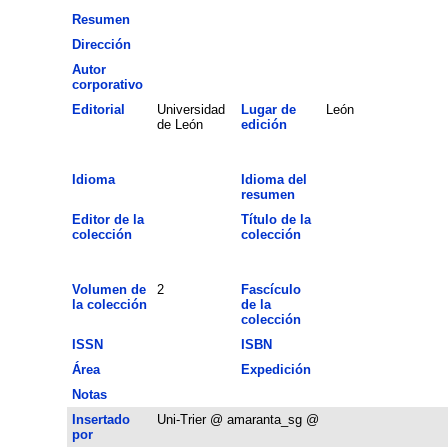
Resumen
Dirección
Autor
corporativo
Editorial
Universidad
Lugar de
León
de León
edición
Idioma
Idioma del
resumen
Editor de la
Título de la
colección
colección
Volumen de
2
Fascículo
la colección
de la
colección
ISSN
ISBN
Área
Expedición
Notas
Insertado
Uni-Trier @ amaranta_sg @
por