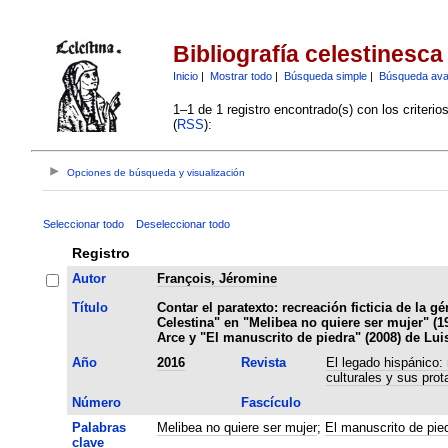
Bibliografía celestinesca
Inicio
|
Mostrar todo
|
Búsqueda simple
|
Búsqueda av
1–1 de 1 registro encontrado(s) con los criteri
(
RSS
):
Opciones de búsqueda y visualización
Seleccionar todo
Deseleccionar todo
Registro
Autor
François, Jéromine
Título
Contar el paratexto: recreación ficticia de la g
Celestina" en "Melibea no quiere ser mujer" (1
Arce y "El manuscrito de piedra" (2008) de Lu
Año
2016
Revista
El legado hispánico:
culturales y sus prot
Número
Fascículo
Palabras
Melibea no quiere ser mujer
;
El manuscrito de pie
clave