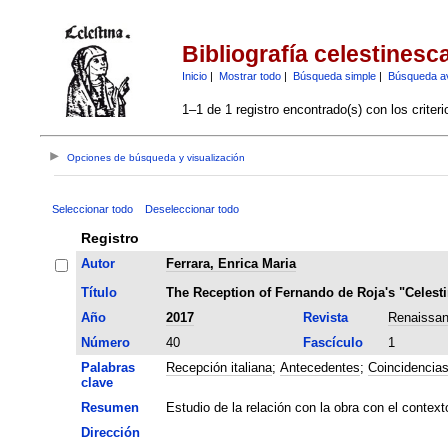
Bibliografía celestinesc
Inicio
|
Mostrar todo
|
Búsqueda simple
|
Búsqueda a
1–1 de 1 registro encontrado(s) con los criter
Opciones de búsqueda y visualización
Seleccionar todo
Deseleccionar todo
Registro
Autor
Ferrara, Enrica Maria
Título
The Reception of Fernando de Roja's "Celesti
Año
2017
Revista
Renaissan
Número
40
Fascículo
1
Palabras
Recepción italiana
;
Antecedentes
;
Coincidencia
clave
Resumen
Estudio de la relación con la obra con el contex
Dirección