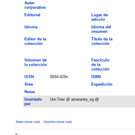
Autor
corporativo
Editorial
Lugar de
edición
Idioma
Idioma del
resumen
Editor de la
Título de la
colección
colección
Volumen de
Fascículo
la colección
de la
colección
ISSN
0034-429x
ISBN
Área
Expedición
Notas
Insertado
Uni-Trier @ amaranta_sg @
por
Seleccionar todo
Deseleccionar todo