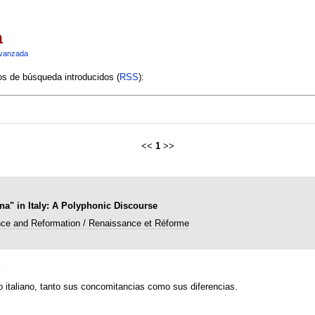
a
vanzada
ios de búsqueda introducidos (
RSS
):
<<
1
>>
na" in Italy: A Polyphonic Discourse
ce and Reformation / Renaissance et Réforme
s
to italiano, tanto sus concomitancias como sus diferencias.