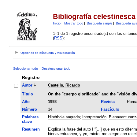
Bibliografía celestinesca
Inicio
|
Mostrar todo
|
Búsqueda simple
|
Búsqueda av
1–1 de 1 registro encontrado(s) con los criteri
(
RSS
):
Opciones de búsqueda y visualización
Seleccionar todo
Deseleccionar todo
Registro
Autor
Castells, Ricardo
Título
On the "cuerpo glorificado" and the "visión di
Año
1993
Revista
Roma
Número
34
Fascículo
Palabras
Hipérbole sagrada
;
Interpretación
;
Bienaventuranz
clave
Resumen
Explica la frase del auto I “[...] que en esto difer
bienaventurança, y yo, mixto, me alegro con recel