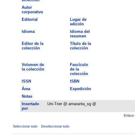
Autor
corporativo
Editorial
Lugar de
edición
Idioma
Idioma del
resumen
Editor de la
Título de la
colección
colección
Volumen de
Fascículo
la colección
de la
colección
ISSN
ISBN
Área
Expedición
Notas
Insertado
Uni-Trier @ amaranta_sg @
por
Enlace 
Seleccionar todo
Deseleccionar todo