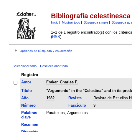
Bibliografía celestinesca
Inicio
|
Mostrar todo
|
Búsqueda simple
|
Búsqueda av
1–1 de 1 registro encontrado(s) con los criteri
(
RSS
):
Opciones de búsqueda y visualización
Seleccionar todo
Deseleccionar todo
Registro
Autor
Fraker, Charles F.
Título
"Argumento" in the "Celestina" and in its pred
Año
1982
Revista
Revista de Estudios H
Número
Fascículo
9
Palabras
Paratextos
;
Argumentos
clave
Resumen
Dirección