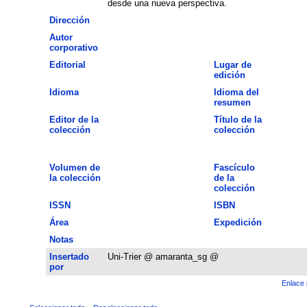
desde una nueva perspectiva.
Dirección
Autor
corporativo
Editorial
Lugar de
edición
Idioma
Idioma del
resumen
Editor de la
Título de la
colección
colección
Volumen de
Fascículo
la colección
de la
colección
ISSN
ISBN
Área
Expedición
Notas
Insertado
Uni-Trier @ amaranta_sg @
por
Enlace 