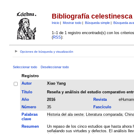
Bibliografía celestinesca
Inicio
|
Mostrar todo
|
Búsqueda simple
|
Búsqueda av
1–1 de 1 registro encontrado(s) con los criteri
(
RSS
):
Opciones de búsqueda y visualización
Seleccionar todo
Deseleccionar todo
Registro
Autor
Xiao Yang
Título
Reseña y análisis del estudio comparativo entre
Año
2016
Revista
eHumans
Número
35
Fascículo
Palabras
Historia del ala oeste
;
Literatura comparada
;
Chin
clave
Resumen
Un repaso de los cinco estudios que hasta ahora h
señalando sus virtudes y defectos. El análisis ll