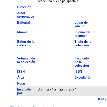
desde una nueva perspectiva.
Dirección
Autor
corporativo
Editorial
Lugar de
edición
Idioma
Idioma del
resumen
Editor de la
Título de la
colección
colección
Volumen de
Fascículo
la colección
de la
colección
ISSN
ISBN
Área
Expedición
Notas
Insertado
Uni-Trier @ amaranta_sg @
por
Enlace 