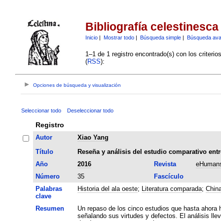
Bibliografía celestinesca
Inicio
|
Mostrar todo
|
Búsqueda simple
|
Búsqueda av
1–1 de 1 registro encontrado(s) con los criteri
(
RSS
):
Opciones de búsqueda y visualización
Seleccionar todo
Deseleccionar todo
Registro
Autor
Xiao Yang
Título
Reseña y análisis del estudio comparativo entre
Año
2016
Revista
eHumans
Número
35
Fascículo
Palabras
Historia del ala oeste
;
Literatura comparada
;
Chin
clave
Resumen
Un repaso de los cinco estudios que hasta ahora h
señalando sus virtudes y defectos. El análisis ll