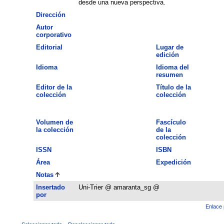
desde una nueva perspectiva.
Dirección
Autor
corporativo
Editorial
Lugar de
edición
Idioma
Idioma del
resumen
Editor de la
Título de la
colección
colección
Volumen de
Fascículo
la colección
de la
colección
ISSN
ISBN
Área
Expedición
Notas
Insertado
Uni-Trier @ amaranta_sg @
por
Enlace 