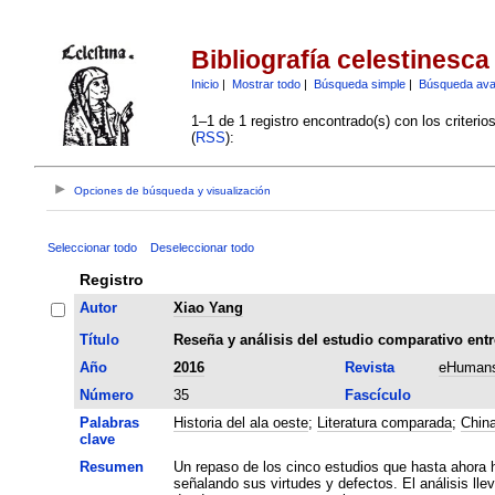
Bibliografía celestinesca
Inicio
|
Mostrar todo
|
Búsqueda simple
|
Búsqueda av
1–1 de 1 registro encontrado(s) con los criteri
(
RSS
):
Opciones de búsqueda y visualización
Seleccionar todo
Deseleccionar todo
Registro
Autor
Xiao Yang
Título
Reseña y análisis del estudio comparativo entre
Año
2016
Revista
eHumans
Número
35
Fascículo
Palabras
Historia del ala oeste
;
Literatura comparada
;
Chin
clave
Resumen
Un repaso de los cinco estudios que hasta ahora h
señalando sus virtudes y defectos. El análisis ll