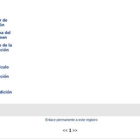
r de
ión
ma del
men
o de la
cción
ículo
cción
dición
Enlace permanente a este registro
<<
1
>>