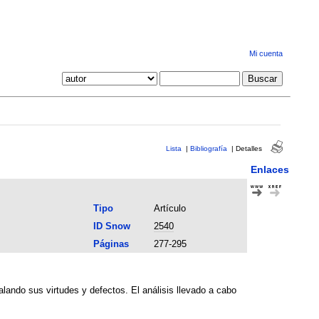
Mi cuenta
Lista
|
Bibliografía
|
Detalles
Enlaces
Tipo
Artículo
ID Snow
2540
Páginas
277-295
lando sus virtudes y defectos. El análisis llevado a cabo