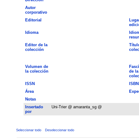
Autor
corporativo
Editorial
Luga
edic
Idioma
Idio
resu
Editor de la
Títul
colección
cole
Volumen de
Fasc
la colección
de la
cole
ISSN
ISBN
Área
Expe
Notas
Insertado
Uni-Trier @ amaranta_sg @
por
Seleccionar todo
Deseleccionar todo