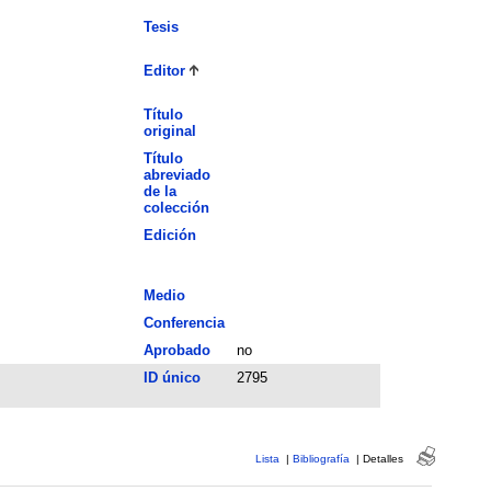
Tesis
Editor
Título
original
Título
abreviado
de la
colección
Edición
Medio
Conferencia
Aprobado
no
ID único
2795
Lista
|
Bibliografía
|
Detalles