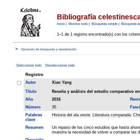
Bibliografía celestinesc
Inicio
|
Mostrar todo
|
Búsqueda simple
|
Búsqueda a
1–1 de 1 registro encontrado(s) con los criter
Opciones de búsqueda y visualización
Seleccionar todo
Deseleccionar todo
Registro
Autor
Xiao Yang
Título
Reseña y análisis del estudio comparativo entr
Año
2016
Revis
Número
35
Fasc
Palabras
Historia del ala oeste
;
Literatura comparada
;
Chi
clave
Resumen
Un repaso de los cinco estudios que hasta ahora 
muestra la necesidad de volver a comparar las 
Dirección