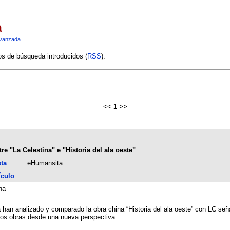
a
vanzada
ios de búsqueda introducidos (
RSS
):
<<
1
>>
e "La Celestina" e "Historia del ala oeste"
ta
eHumansita
ículo
na
han analizado y comparado la obra china “Historia del ala oeste” con LC seña
dos obras desde una nueva perspectiva.