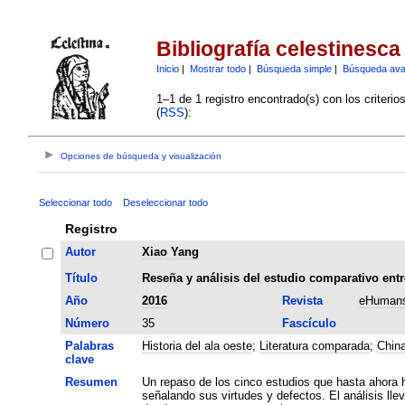
Bibliografía celestinesca
Inicio
|
Mostrar todo
|
Búsqueda simple
|
Búsqueda av
1–1 de 1 registro encontrado(s) con los criteri
(
RSS
):
Opciones de búsqueda y visualización
Seleccionar todo
Deseleccionar todo
Registro
Autor
Xiao Yang
Título
Reseña y análisis del estudio comparativo entre
Año
2016
Revista
eHumans
Número
35
Fascículo
Palabras
Historia del ala oeste
;
Literatura comparada
;
Chin
clave
Resumen
Un repaso de los cinco estudios que hasta ahora h
señalando sus virtudes y defectos. El análisis ll