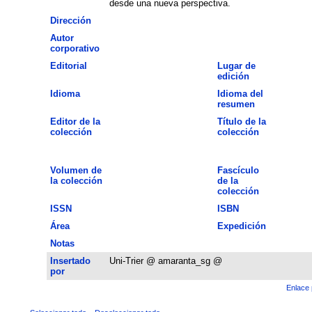
desde una nueva perspectiva.
Dirección
Autor
corporativo
Editorial
Lugar de
edición
Idioma
Idioma del
resumen
Editor de la
Título de la
colección
colección
Volumen de
Fascículo
la colección
de la
colección
ISSN
ISBN
Área
Expedición
Notas
Insertado
Uni-Trier @ amaranta_sg @
por
Enlace 