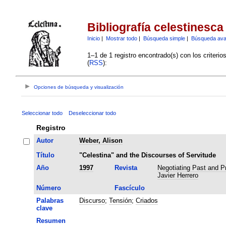
Bibliografía celestinesca
Inicio
|
Mostrar todo
|
Búsqueda simple
|
Búsqueda av
1–1 de 1 registro encontrado(s) con los criteri
(
RSS
):
Opciones de búsqueda y visualización
Seleccionar todo
Deseleccionar todo
Registro
Autor
Weber, Alison
Título
"Celestina" and the Discourses of Servitude
Año
1997
Revista
Negotiating Past and Pr
Javier Herrero
Número
Fascículo
Palabras
Discurso
;
Tensión
;
Criados
clave
Resumen