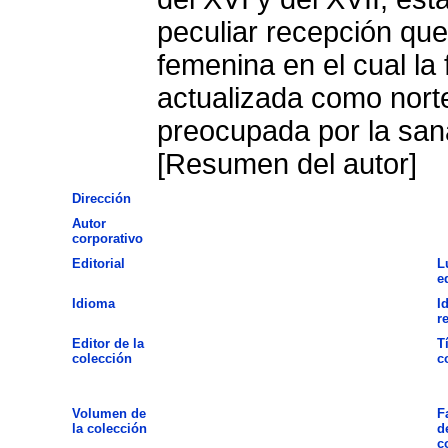
peculiar recepción qu
femenina en el cual la 
actualizada como norte
preocupada por la san
[Resumen del autor]
Dirección
Autor
corporativo
Editorial
L
e
Idioma
I
r
Editor de la
T
colección
c
Volumen de
F
la colección
d
c