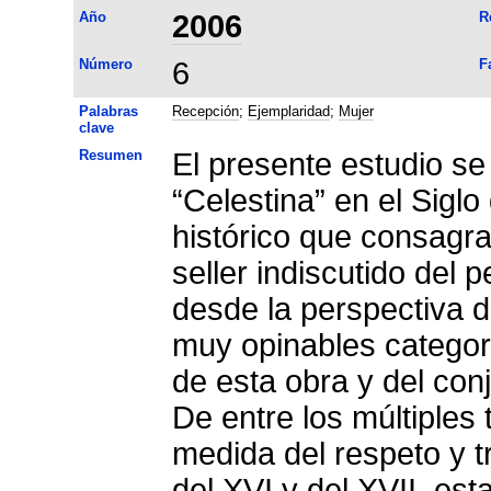
Año
2006
R
Número
6
F
Palabras
Recepción
;
Ejemplaridad
;
Mujer
clave
Resumen
El presente estudio se
“Celestina” en el Sig
histórico que consagra
seller indiscutido del 
desde la perspectiva d
muy opinables categor
de esta obra y del con
De entre los múltiples
medida del respeto y t
del XVI y del XVII, est