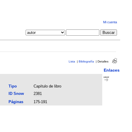
Mi cuenta
Lista
|
Bibliografía
|
Detalles
Enlaces
Tipo
Capítulo de libro
ID Snow
2381
Páginas
175-191