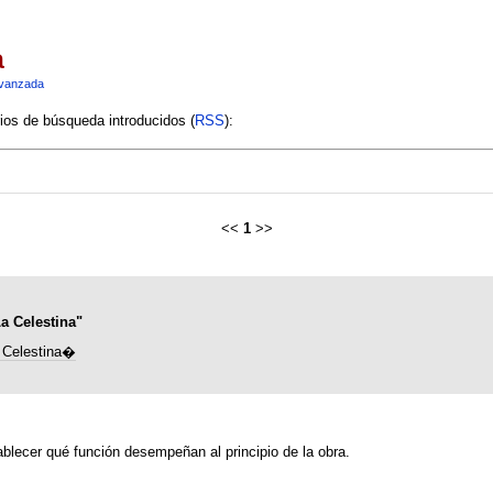
a
vanzada
rios de búsqueda introducidos (
RSS
):
<<
1
>>
a Celestina"
 Celestina�
tablecer qué función desempeñan al principio de la obra.