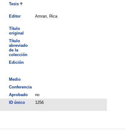
Tesis
Editor
Amran, Rica
Título
original
Título
abreviado
de la
colección
Edición
Medio
Conferencia
Aprobado
no
ID único
1256