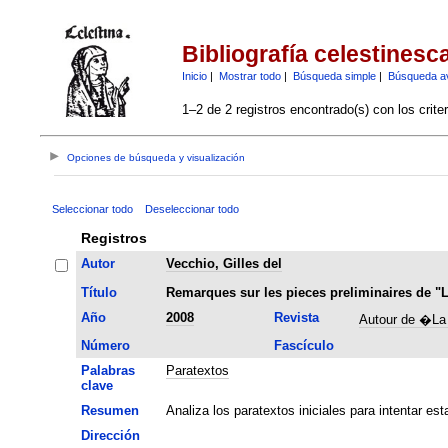
Bibliografía celestinesc
Inicio
|
Mostrar todo
|
Búsqueda simple
|
Búsqueda a
1–2 de 2 registros encontrado(s) con los crite
Opciones de búsqueda y visualización
Seleccionar todo
Deseleccionar todo
Registros
Autor
Vecchio, Gilles del
Título
Remarques sur les pieces preliminaires de "L
Año
2008
Revista
Autour de �La
Número
Fascículo
Palabras
Paratextos
clave
Resumen
Analiza los paratextos iniciales para intentar es
Dirección