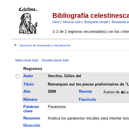
Bibliografía celestinesc
Inicio
|
Mostrar todo
|
Búsqueda simple
|
Búsqueda a
1–2 de 2 registros encontrado(s) con los crite
Opciones de búsqueda y visualización
Seleccionar todo
Deseleccionar todo
Registros
Autor
Vecchio, Gilles del
Título
Remarques sur les pieces preliminaires de "L
Año
2008
Revista
Autour de �La
Número
Fascículo
Palabras
Paratextos
clave
Resumen
Analiza los paratextos iniciales para intentar es
Dirección