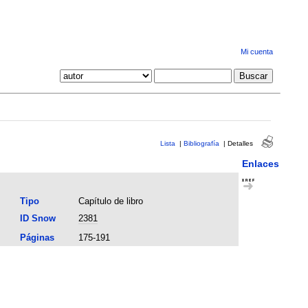
Mi cuenta
Lista
|
Bibliografía
|
Detalles
Enlaces
Tipo
Capítulo de libro
ID Snow
2381
Páginas
175-191