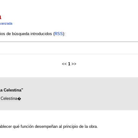
a
vanzada
rios de búsqueda introducidos (
RSS
):
<<
1
>>
a Celestina"
 Celestina�
tablecer qué función desempeñan al principio de la obra.