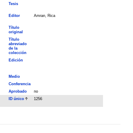
Tesis
Editor
Amran, Rica
Título
original
Título
abreviado
de la
colección
Edición
Medio
Conferencia
Aprobado
no
ID único
1256