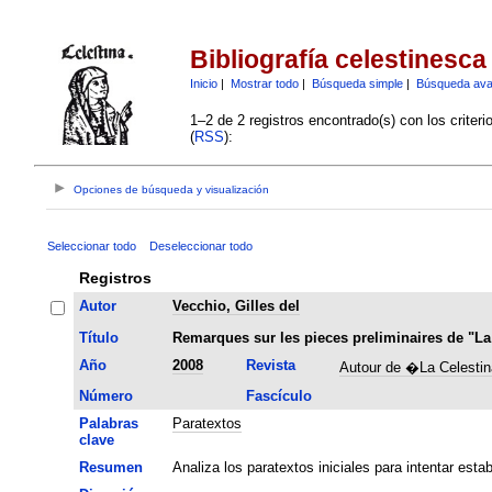
Bibliografía celestinesca
Inicio
|
Mostrar todo
|
Búsqueda simple
|
Búsqueda av
1–2 de 2 registros encontrado(s) con los criter
(
RSS
):
Opciones de búsqueda y visualización
Seleccionar todo
Deseleccionar todo
Registros
Autor
Vecchio, Gilles del
Título
Remarques sur les pieces preliminaires de "La
Año
2008
Revista
Autour de �La Celesti
Número
Fascículo
Palabras
Paratextos
clave
Resumen
Analiza los paratextos iniciales para intentar esta