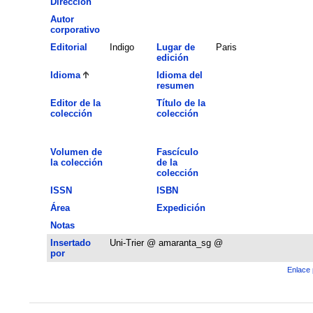
Dirección
Autor
corporativo
Editorial
Indigo
Lugar de
Paris
edición
Idioma
Idioma del
resumen
Editor de la
Título de la
colección
colección
Volumen de
Fascículo
la colección
de la
colección
ISSN
ISBN
Área
Expedición
Notas
Insertado
Uni-Trier @ amaranta_sg @
por
Enlace 