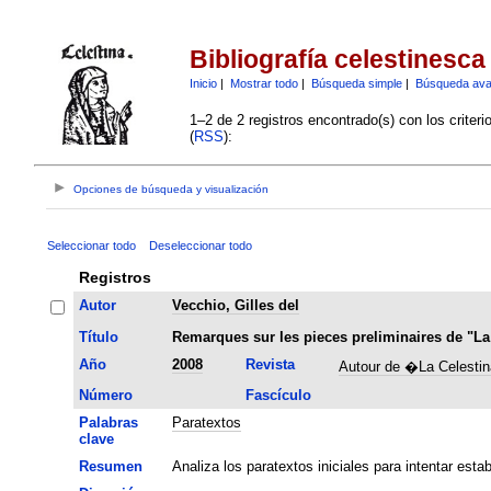
Bibliografía celestinesca
Inicio
|
Mostrar todo
|
Búsqueda simple
|
Búsqueda av
1–2 de 2 registros encontrado(s) con los criter
(
RSS
):
Opciones de búsqueda y visualización
Seleccionar todo
Deseleccionar todo
Registros
Autor
Vecchio, Gilles del
Título
Remarques sur les pieces preliminaires de "La
Año
2008
Revista
Autour de �La Celesti
Número
Fascículo
Palabras
Paratextos
clave
Resumen
Analiza los paratextos iniciales para intentar esta