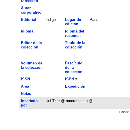
Dirección
Autor
corporativo
Editorial
Indigo
Lugar de
Paris
edición
Idioma
Idioma del
resumen
Editor de la
Título de la
colección
colección
Volumen de
Fascículo
la colección
de la
colección
ISSN
ISBN
Área
Expedición
Notas
Insertado
Uni-Trier @ amaranta_sg @
por
Enlace 