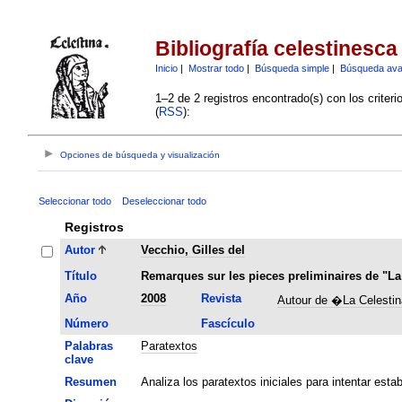
Bibliografía celestinesca
Inicio
|
Mostrar todo
|
Búsqueda simple
|
Búsqueda av
1–2 de 2 registros encontrado(s) con los criter
(
RSS
):
Opciones de búsqueda y visualización
Seleccionar todo
Deseleccionar todo
Registros
Autor
Vecchio, Gilles del
Título
Remarques sur les pieces preliminaires de "La
Año
2008
Revista
Autour de �La Celesti
Número
Fascículo
Palabras
Paratextos
clave
Resumen
Analiza los paratextos iniciales para intentar esta