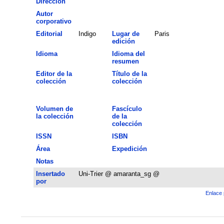
Dirección
Autor
corporativo
Editorial
Indigo
Lugar de
Paris
edición
Idioma
Idioma del
resumen
Editor de la
Título de la
colección
colección
Volumen de
Fascículo
la colección
de la
colección
ISSN
ISBN
Área
Expedición
Notas
Insertado
Uni-Trier @ amaranta_sg @
por
Enlace 