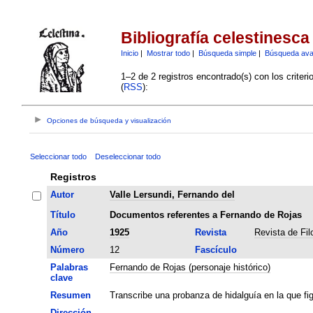
Bibliografía celestinesca
Inicio
|
Mostrar todo
|
Búsqueda simple
|
Búsqueda av
1–2 de 2 registros encontrado(s) con los criter
(
RSS
):
Opciones de búsqueda y visualización
Seleccionar todo
Deseleccionar todo
Registros
Autor
Valle Lersundi, Fernando del
Título
Documentos referentes a Fernando de Rojas
Año
1925
Revista
Revista de Fil
Número
12
Fascículo
Palabras
Fernando de Rojas (personaje histórico)
clave
Resumen
Transcribe una probanza de hidalguía en la que f
Dirección