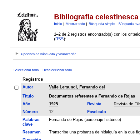
Bibliografía celestinesca
Inicio
|
Mostrar todo
|
Búsqueda simple
|
Búsqueda av
1–2 de 2 registros encontrado(s) con los criter
(
RSS
):
Opciones de búsqueda y visualización
Seleccionar todo
Deseleccionar todo
Registros
Autor
Valle Lersundi, Fernando del
Título
Documentos referentes a Fernando de Rojas
Año
1925
Revista
Revista de Fil
Número
12
Fascículo
Palabras
Fernando de Rojas (personaje histórico)
clave
Resumen
Transcribe una probanza de hidalguía en la que f
Dirección