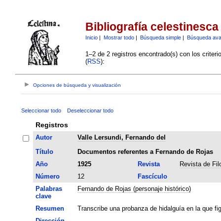
Bibliografía celestinesca
Inicio
|
Mostrar todo
|
Búsqueda simple
|
Búsqueda av
1–2 de 2 registros encontrado(s) con los criter
(
RSS
):
Opciones de búsqueda y visualización
Seleccionar todo
Deseleccionar todo
Registros
Autor
Valle Lersundi, Fernando del
Título
Documentos referentes a Fernando de Rojas
Año
1925
Revista
Revista de Fil
Número
12
Fascículo
Palabras
Fernando de Rojas (personaje histórico)
clave
Resumen
Transcribe una probanza de hidalguía en la que f
Dirección