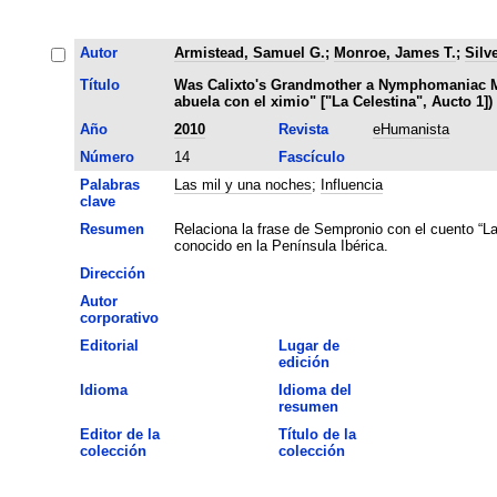
Autor
Armistead, Samuel G.
;
Monroe, James T.
;
Silv
Título
Was Calixto's Grandmother a Nymphomaniac M
abuela con el ximio" ["La Celestina", Aucto 1])
Año
2010
Revista
eHumanista
Número
14
Fascículo
Palabras
Las mil y una noches
;
Influencia
clave
Resumen
Relaciona la frase de Sempronio con el cuento “La
conocido en la Península Ibérica.
Dirección
Autor
corporativo
Editorial
Lugar de
edición
Idioma
Idioma del
resumen
Editor de la
Título de la
colección
colección