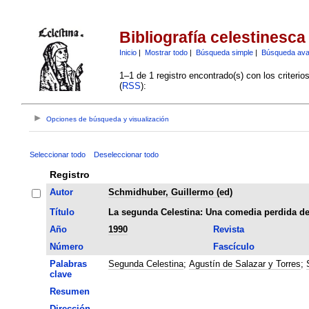
Bibliografía celestinesca
Inicio
|
Mostrar todo
|
Búsqueda simple
|
Búsqueda av
1–1 de 1 registro encontrado(s) con los criteri
(
RSS
):
Opciones de búsqueda y visualización
Seleccionar todo
Deseleccionar todo
Registro
Autor
Schmidhuber, Guillermo (ed)
Título
La segunda Celestina: Una comedia perdida de
Año
1990
Revista
Número
Fascículo
Palabras
Segunda Celestina
;
Agustín de Salazar y Torres
;
clave
Resumen
Dirección