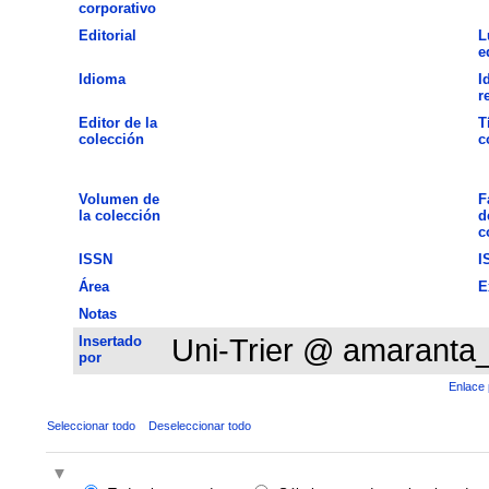
corporativo
Editorial
L
e
Idioma
I
r
Editor de la
T
colección
c
Volumen de
F
la colección
d
c
ISSN
I
Área
E
Notas
Insertado
Uni-Trier @ amaranta
por
Enlace 
Seleccionar todo
Deseleccionar todo