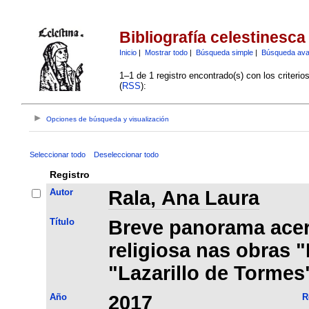
Bibliografía celestinesca
Inicio
|
Mostrar todo
|
Búsqueda simple
|
Búsqueda av
1–1 de 1 registro encontrado(s) con los criteri
(
RSS
):
Opciones de búsqueda y visualización
Seleccionar todo
Deseleccionar todo
Registro
Autor
Rala, Ana Laura
Título
Breve panorama acerc
religiosa nas obras "
"Lazarillo de Tormes
Año
2017
R