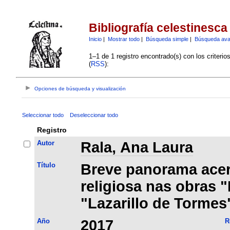
Bibliografía celestinesca
Inicio
|
Mostrar todo
|
Búsqueda simple
|
Búsqueda av
1–1 de 1 registro encontrado(s) con los criteri
(
RSS
):
Opciones de búsqueda y visualización
Seleccionar todo
Deseleccionar todo
Registro
Autor
Rala, Ana Laura
Título
Breve panorama acerc
religiosa nas obras "
"Lazarillo de Tormes
Año
2017
R