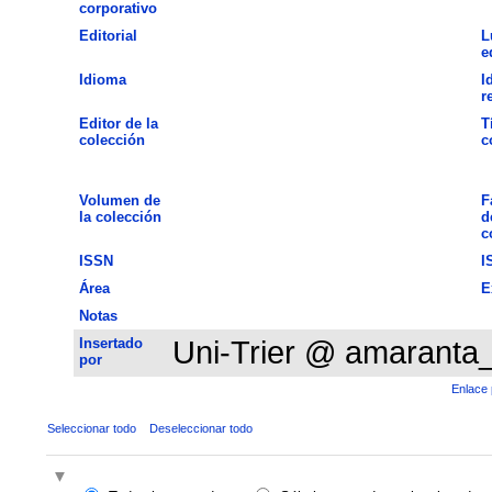
corporativo
Editorial
L
e
Idioma
I
r
Editor de la
T
colección
c
Volumen de
F
la colección
d
c
ISSN
I
Área
E
Notas
Insertado
Uni-Trier @ amaranta
por
Enlace 
Seleccionar todo
Deseleccionar todo