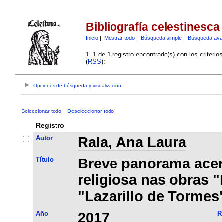
Bibliografía celestinesca
Inicio
|
Mostrar todo
|
Búsqueda simple
|
Búsqueda av
1–1 de 1 registro encontrado(s) con los criteri
(
RSS
):
Opciones de búsqueda y visualización
Seleccionar todo
Deseleccionar todo
Registro
Autor
Rala, Ana Laura
Título
Breve panorama acerc
religiosa nas obras "
"Lazarillo de Tormes
Año
2017
R