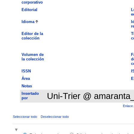
corporativo
Editorial
L
e
Idioma
I
r
Editor de la
T
colección
c
Volumen de
F
la colección
d
c
ISSN
I
Área
E
Notas
Insertado
Uni-Trier @ amaranta
por
Enlace 
Seleccionar todo
Deseleccionar todo