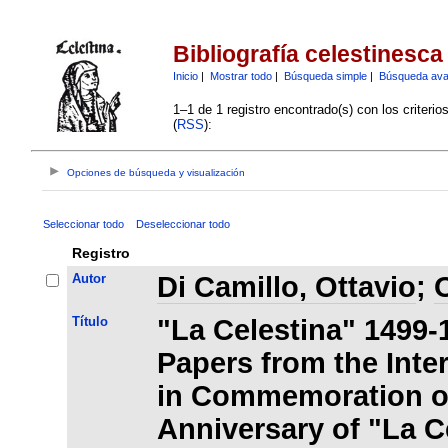
Bibliografía celestinesca
Inicio
|
Mostrar todo
|
Búsqueda simple
|
Búsqueda av
1–1 de 1 registro encontrado(s) con los criteri
(
RSS
):
Opciones de búsqueda y visualización
Seleccionar todo
Deseleccionar todo
Registro
Autor
Di Camillo, Ottavio
;
O
Título
"La Celestina" 1499-
Papers from the Inte
in Commemoration of
Anniversary of "La C