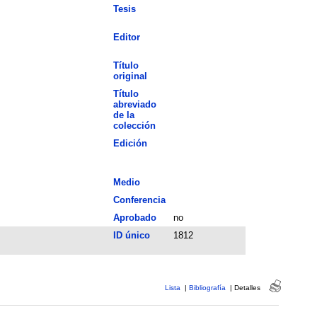
Tesis
Editor
Título
original
Título
abreviado
de la
colección
Edición
Medio
Conferencia
Aprobado
no
ID único
1812
Lista
|
Bibliografía
|
Detalles