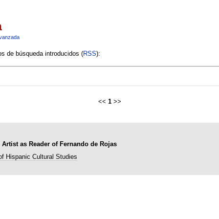
a
vanzada
ios de búsqueda introducidos (
RSS
):
<<
1
>>
 Artist as Reader of Fernando de Rojas
of Hispanic Cultural Studies