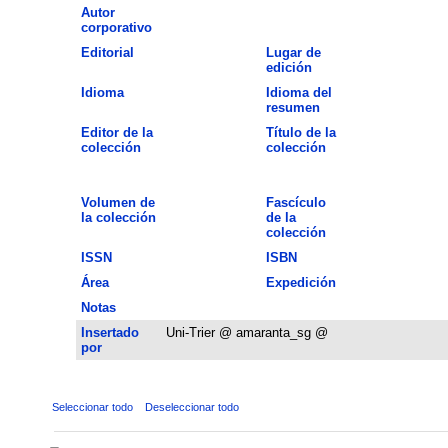
Autor
corporativo
Editorial
Lugar de
edición
Idioma
Idioma del
resumen
Editor de la
Título de la
colección
colección
Volumen de
Fascículo
la colección
de la
colección
ISSN
ISBN
Área
Expedición
Notas
Insertado
Uni-Trier @ amaranta_sg @
por
Seleccionar todo
Deseleccionar todo