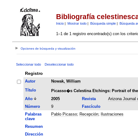
Bibliografía celestinesc
Inicio
|
Mostrar todo
|
Búsqueda simple
|
Búsqueda a
1–1 de 1 registro encontrado(s) con los criter
Opciones de búsqueda y visualización
Seleccionar todo
Deseleccionar todo
Registro
Autor
Nowak, William
Título
Picasso�s Celestina Etchings: Portrait of the
Año
2005
Revista
Arizona Journal 
Número
9
Fascículo
Palabras
Pablo Picasso
;
Recepción
;
Ilustraciones
clave
Resumen
Dirección