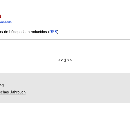
a
vanzada
ios de búsqueda introducidos (
RSS
):
<<
1
>>
ng
sches Jahrbuch