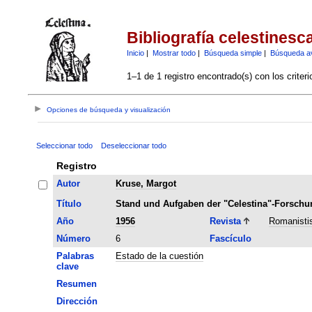
Bibliografía celestinesc
Inicio
|
Mostrar todo
|
Búsqueda simple
|
Búsqueda a
1–1 de 1 registro encontrado(s) con los criter
Opciones de búsqueda y visualización
Seleccionar todo
Deseleccionar todo
Registro
Autor
Kruse, Margot
Título
Stand und Aufgaben der "Celestina"-Forschu
Año
1956
Revista
Romanisti
Número
6
Fascículo
Palabras
Estado de la cuestión
clave
Resumen
Dirección