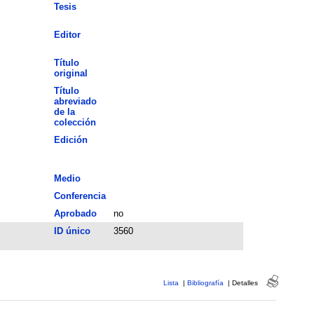
Tesis
Editor
Título
original
Título
abreviado
de la
colección
Edición
Medio
Conferencia
Aprobado
no
ID único
3560
Lista
|
Bibliografía
|
Detalles