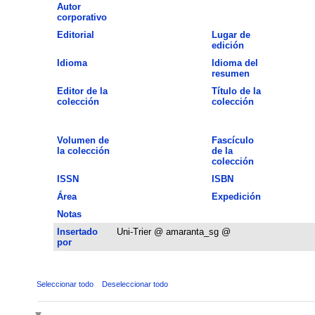
Autor
corporativo
Editorial
Lugar de
edición
Idioma
Idioma del
resumen
Editor de la
Título de la
colección
colección
Volumen de
Fascículo
la colección
de la
colección
ISSN
ISBN
Área
Expedición
Notas
Insertado
Uni-Trier @ amaranta_sg @
por
Seleccionar todo
Deseleccionar todo