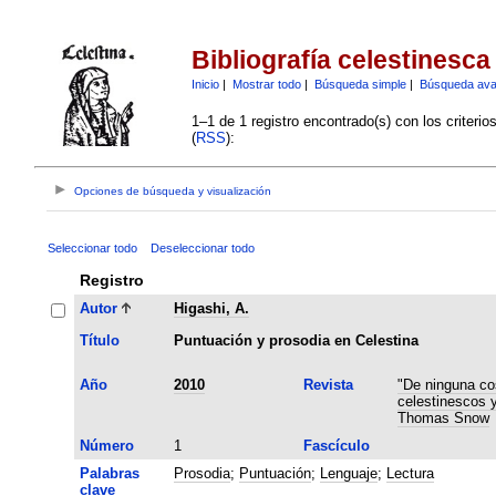
Bibliografía celestinesca
Inicio
|
Mostrar todo
|
Búsqueda simple
|
Búsqueda av
1–1 de 1 registro encontrado(s) con los criteri
(
RSS
):
Opciones de búsqueda y visualización
Seleccionar todo
Deseleccionar todo
Registro
Autor
Higashi, A.
Título
Puntuación y prosodia en Celestina
Año
2010
Revista
"De ninguna co
celestinescos 
Thomas Snow
Número
1
Fascículo
Palabras
Prosodia
;
Puntuación
;
Lenguaje
;
Lectura
clave