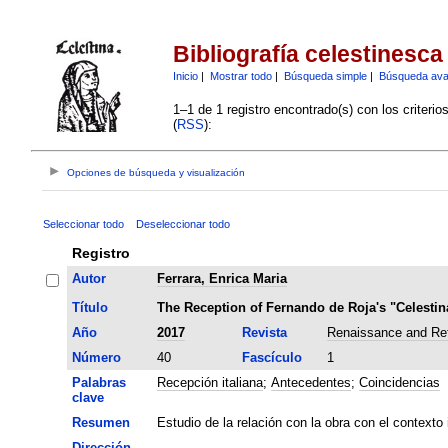
Bibliografía celestinesca
Inicio
|
Mostrar todo
|
Búsqueda simple
|
Búsqueda av
1–1 de 1 registro encontrado(s) con los criteri
(
RSS
):
Opciones de búsqueda y visualización
Seleccionar todo
Deseleccionar todo
Registro
Autor
Ferrara, Enrica Maria
Título
The Reception of Fernando de Roja's "Celestina
Año
2017
Revista
Renaissance and Ref
Número
40
Fascículo
1
Palabras
Recepción italiana
;
Antecedentes
;
Coincidencias
clave
Resumen
Estudio de la relación con la obra con el contexto
Dirección