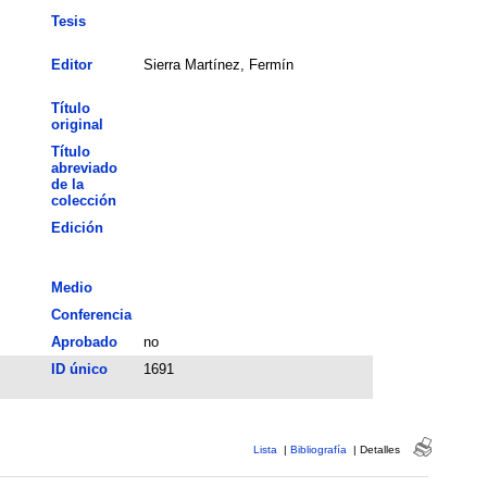
Tesis
Editor
Sierra Martínez, Fermín
Título
original
Título
abreviado
de la
colección
Edición
Medio
Conferencia
Aprobado
no
ID único
1691
Lista
|
Bibliografía
|
Detalles