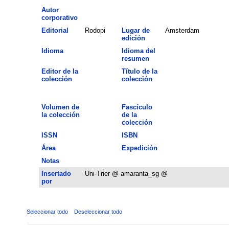
Autor
corporativo
Editorial
Rodopi
Lugar de
Amsterdam
edición
Idioma
Idioma del
resumen
Editor de la
Título de la
colección
colección
Volumen de
Fascículo
la colección
de la
colección
ISSN
ISBN
Área
Expedición
Notas
Insertado
Uni-Trier @ amaranta_sg @
por
Seleccionar todo
Deseleccionar todo