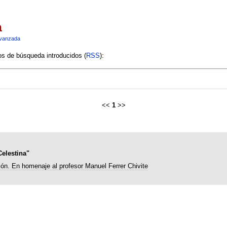
a
vanzada
ios de búsqueda introducidos (
RSS
):
<<
1
>>
Celestina"
sión. En homenaje al profesor Manuel Ferrer Chivite