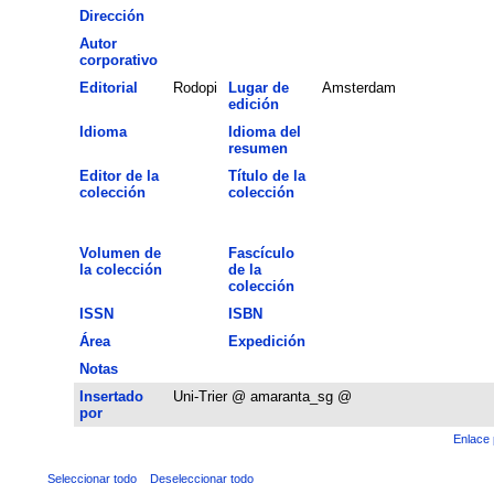
Dirección
Autor
corporativo
Editorial
Rodopi
Lugar de
Amsterdam
edición
Idioma
Idioma del
resumen
Editor de la
Título de la
colección
colección
Volumen de
Fascículo
la colección
de la
colección
ISSN
ISBN
Área
Expedición
Notas
Insertado
Uni-Trier @ amaranta_sg @
por
Enlace 
Seleccionar todo
Deseleccionar todo