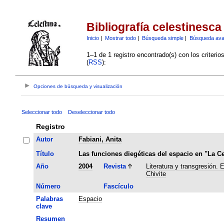
Bibliografía celestinesca
Inicio
|
Mostrar todo
|
Búsqueda simple
|
Búsqueda av
1–1 de 1 registro encontrado(s) con los criteri
(
RSS
):
Opciones de búsqueda y visualización
Seleccionar todo
Deseleccionar todo
Registro
Autor
Fabiani, Anita
Título
Las funciones diegéticas del espacio en "La Ce
Año
2004
Revista
Literatura y transgresión.
Chivite
Número
Fascículo
Palabras
Espacio
clave
Resumen