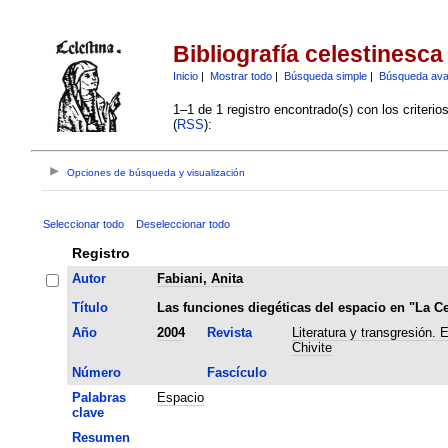
Bibliografía celestinesca
Inicio
|
Mostrar todo
|
Búsqueda simple
|
Búsqueda av
1–1 de 1 registro encontrado(s) con los criteri
(
RSS
):
Opciones de búsqueda y visualización
Seleccionar todo
Deseleccionar todo
Registro
Autor
Fabiani, Anita
Título
Las funciones diegéticas del espacio en "La Ce
Año
2004
Revista
Literatura y transgresión.
Chivite
Número
Fascículo
Palabras
Espacio
clave
Resumen