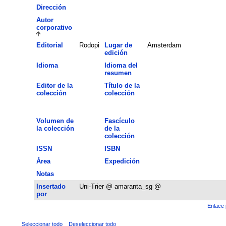
Dirección
Autor
corporativo
Editorial
Rodopi
Lugar de
Amsterdam
edición
Idioma
Idioma del
resumen
Editor de la
Título de la
colección
colección
Volumen de
Fascículo
la colección
de la
colección
ISSN
ISBN
Área
Expedición
Notas
Insertado
Uni-Trier @ amaranta_sg @
por
Enlace 
Seleccionar todo
Deseleccionar todo