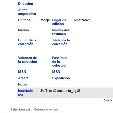
Dirección
Autor
corporativo
Editorial
Rodopi
Lugar de
Amsterdam
edición
Idioma
Idioma del
resumen
Editor de la
Título de la
colección
colección
Volumen de
Fascículo
la colección
de la
colección
ISSN
ISBN
Área
Expedición
Notas
Insertado
Uni-Trier @ amaranta_sg @
por
Enlace 
Seleccionar todo
Deseleccionar todo