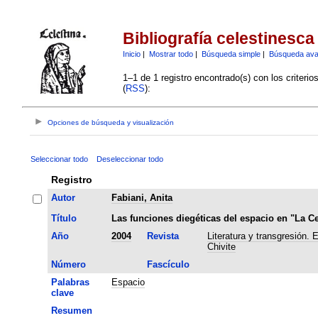
Bibliografía celestinesca
Inicio
|
Mostrar todo
|
Búsqueda simple
|
Búsqueda av
1–1 de 1 registro encontrado(s) con los criteri
(
RSS
):
Opciones de búsqueda y visualización
Seleccionar todo
Deseleccionar todo
Registro
Autor
Fabiani, Anita
Título
Las funciones diegéticas del espacio en "La Ce
Año
2004
Revista
Literatura y transgresión.
Chivite
Número
Fascículo
Palabras
Espacio
clave
Resumen