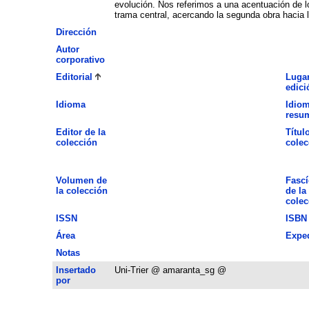
evolución. Nos referimos a una acentuación de l
trama central, acercando la segunda obra hacia l
Dirección
Autor
corporativo
Editorial
Lugar
edici
Idioma
Idiom
resu
Editor de la
Títul
colección
colec
Volumen de
Fascí
la colección
de la
colec
ISSN
ISBN
Área
Expe
Notas
Insertado
Uni-Trier @ amaranta_sg @
por