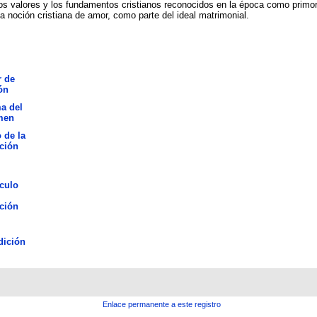
os valores y los fundamentos cristianos reconocidos en la época como primor
a noción cristiana de amor, como parte del ideal matrimonial.
 de
ón
a del
men
o de la
ción
culo
ción
dición
Enlace permanente a este registro