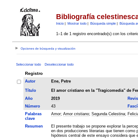
Bibliografía celestinesc
Inicio
|
Mostrar todo
|
Búsqueda simple
|
Búsqueda a
1–1 de 1 registro encontrado(s) con los criter
Opciones de búsqueda y visualización
Seleccionar todo
Deseleccionar todo
Registro
Autor
Ene, Petre
Título
El amor cristiano en la "Tragicomedia" de Fe
Año
2019
Revis
Número
43
Fascí
Palabras
Amor
;
Amor cristiano
;
Segunda Celestina
;
Felici
clave
Resumen
El presente trabajo se propone explorar la perce
en dos producciones literarias que tienen como 
hipótesis central de este ensayo considera que 