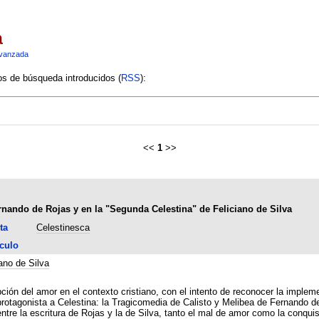
a
vanzada
ios de búsqueda introducidos (
RSS
):
<<
1
>>
rnando de Rojas y en la "Segunda Celestina" de Feliciano de Silva
ta
Celestinesca
culo
ano de Silva
pción del amor en el contexto cristiano, con el intento de reconocer la impl
protagonista a Celestina: la Tragicomedia de Calisto y Melibea de Fernando d
entre la escritura de Rojas y la de Silva, tanto el mal de amor como la conqu