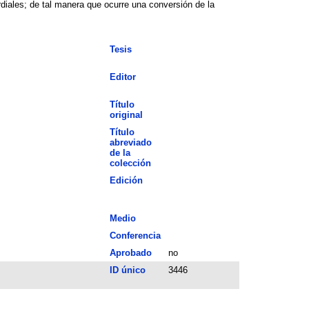
diales; de tal manera que ocurre una conversión de la
Tesis
Editor
Título
original
Título
abreviado
de la
colección
Edición
Medio
Conferencia
Aprobado
no
ID único
3446