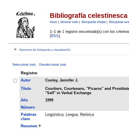
Bibliografía celestinesca
Inicio
|
Mostrar todo
|
Búsqueda simple
|
Búsqueda av
1–1 de 1 registro encontrado(s) con los criteri
(
RSS
):
Opciones de búsqueda y visualización
Seleccionar todo
Deseleccionar todo
Registro
Autor
Cooley, Jennifer J.
Título
Courtiers, Courtesans, "Picaros" and Prostitute
"Self" in Verbal Exchange
Año
1999
Número
Palabras
Lingüística
;
Lengua
;
Retórica
clave
Resumen