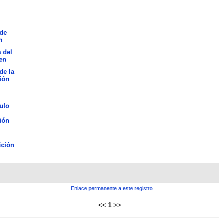
de
n
 del
en
de la
ión
ulo
ión
ición
Enlace permanente a este registro
<<
1
>>