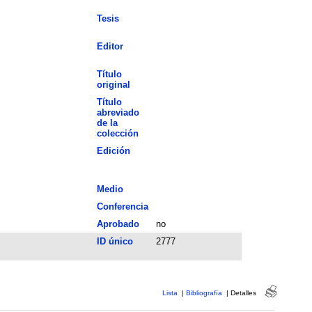
Tesis
Editor
Título
original
Título
abreviado
de la
colección
Edición
Medio
Conferencia
Aprobado
no
ID único
2777
Lista
|
Bibliografía
|
Detalles