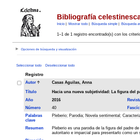
Bibliografía celestinesc
Inicio
|
Mostrar todo
|
Búsqueda simple
|
Búsqueda a
1–1 de 1 registro encontrado(s) con los criter
Opciones de búsqueda y visualización
Seleccionar todo
Deseleccionar todo
Registro
Autor
Casas Aguilas, Anna
Título
Hacia una nueva subjetividad: La figura del p
Año
2016
Revist
Número
40
Fascíc
Palabras
Pleberio
;
Parodia
;
Novela sentimental
;
Caracteri
clave
Resumen
Pleberio es una parodia de la figura del padre d
autoritario e imparcial para presentarlo como u