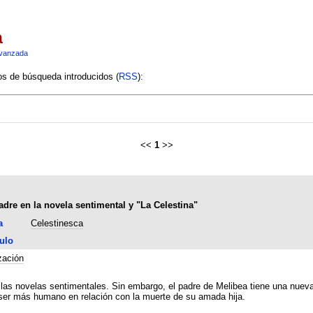
a
vanzada
ios de búsqueda introducidos (
RSS
):
<<
1
>>
adre en la novela sentimental y "La Celestina"
a
Celestinesca
ulo
zación
e las novelas sentimentales. Sin embargo, el padre de Melibea tiene una nueva 
n ser más humano en relación con la muerte de su amada hija.