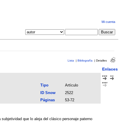
Mi cuenta
Lista
|
Bibliografía
|
Detalles
Enlaces
Tipo
Artículo
ID Snow
2522
Páginas
53-72
subjetividad que lo aleja del clásico personaje paterno