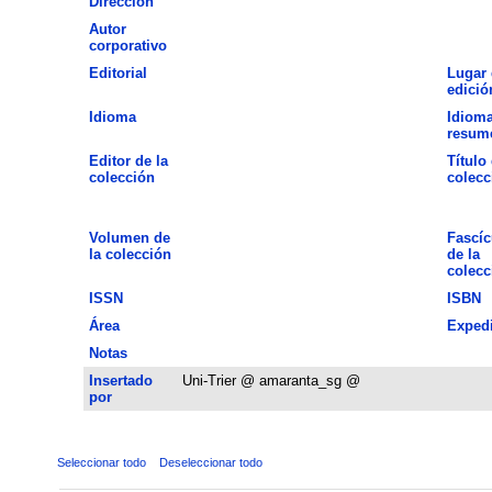
Dirección
Autor
corporativo
Editorial
Lugar 
edició
Idioma
Idioma
resum
Editor de la
Título 
colección
colecc
Volumen de
Fascíc
la colección
de la
colecc
ISSN
ISBN
Área
Exped
Notas
Insertado
Uni-Trier @ amaranta_sg @
por
Seleccionar todo
Deseleccionar todo