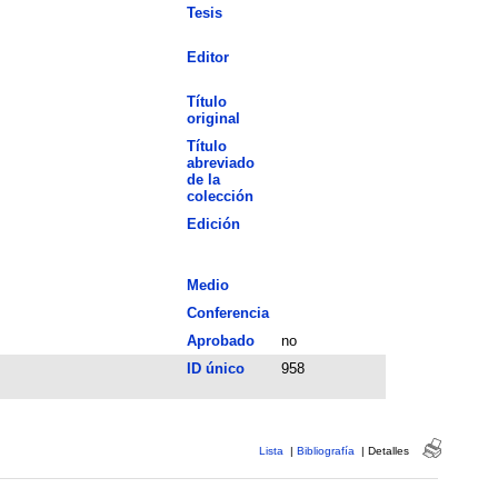
Tesis
Editor
Título
original
Título
abreviado
de la
colección
Edición
Medio
Conferencia
Aprobado
no
ID único
958
Lista
|
Bibliografía
|
Detalles