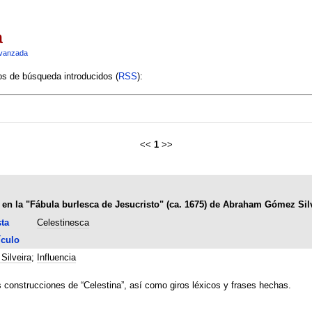
a
vanzada
ios de búsqueda introducidos (
RSS
):
<<
1
>>
 en la "Fábula burlesca de Jesucristo" (ca. 1675) de Abraham Gómez Sil
ta
Celestinesca
ículo
ilveira
;
Influencia
 construcciones de “Celestina”, así como giros léxicos y frases hechas.