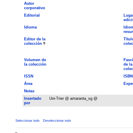
Autor
corporativo
Editorial
Luga
edic
Idioma
Idio
resu
Editor de la
Títul
colección
cole
Volumen de
Fasc
la colección
de la
cole
ISSN
ISBN
Área
Expe
Notas
Insertado
Uni-Trier @ amaranta_sg @
por
Seleccionar todo
Deseleccionar todo