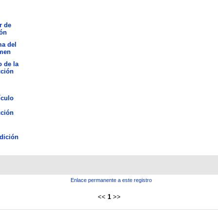
r de
ión
ma del
men
o de la
cción
ículo
cción
dición
Enlace permanente a este registro
<<
1
>>