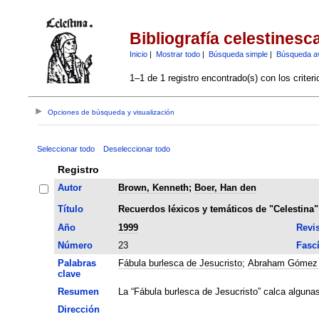
Bibliografía celestinesc
Inicio
|
Mostrar todo
|
Búsqueda simple
|
Búsqueda a
1–1 de 1 registro encontrado(s) con los criter
Opciones de búsqueda y visualización
Seleccionar todo
Deseleccionar todo
Registro
Autor
Brown, Kenneth
;
Boer, Han den
Título
Recuerdos léxicos y temáticos de "Celestina"
Año
1999
Revis
Número
23
Fasc
Palabras
Fábula burlesca de Jesucristo
;
Abraham Gómez S
clave
Resumen
La “Fábula burlesca de Jesucristo” calca algunas
Dirección