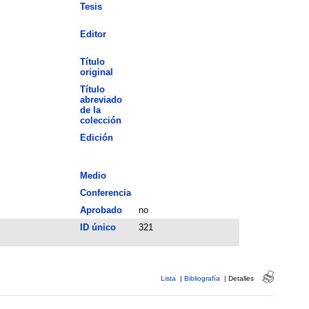
Tesis
Editor
Título
original
Título
abreviado
de la
colección
Edición
Medio
Conferencia
Aprobado
no
ID único
321
Lista
|
Bibliografía
|
Detalles