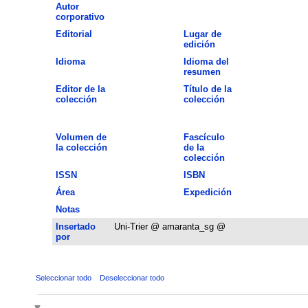
Autor
corporativo
Editorial
Lugar de
edición
Idioma
Idioma del
resumen
Editor de la
Título de la
colección
colección
Volumen de
Fascículo
la colección
de la
colección
ISSN
ISBN
Área
Expedición
Notas
Insertado
Uni-Trier @ amaranta_sg @
por
Seleccionar todo
Deseleccionar todo