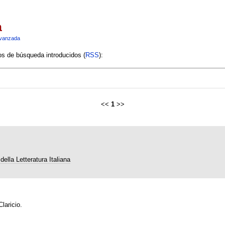
a
vanzada
ios de búsqueda introducidos (
RSS
):
<<
1
>>
della Letteratura Italiana
laricio.