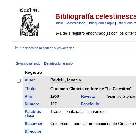
Bibliografía celestinesc
Inicio
|
Mostrar todo
|
Búsqueda simple
|
Búsqueda a
1–1 de 1 registro encontrado(s) con los criter
Opciones de búsqueda y visualización
Seleccionar todo
Deseleccionar todo
Registro
Autor
Baldelli, Ignazio
Título
Girolamo Claricio editore de "La Celestina"
Año
1950
Revista
Giornale Storico 
Número
127
Fascículo
Palabras
Traducción italiana
;
Transmisión
clave
Resumen
Comentario sobre las correcciones de Girolamo C
Dirección