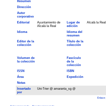
Resumen
Dirección
Autor
corporativo
Editorial
Ayuntamiento de
Lugar de
Alcalá la Real
Alcalá la Real
edición
Idioma
Idioma del
resumen
Editor de la
Título de la
colección
colección
Volumen de
Fascículo
la colección
de la
colección
ISSN
ISBN
Área
Expedición
Notas
Insertado
Uni-Trier @ amaranta_sg @
por
Enlace 