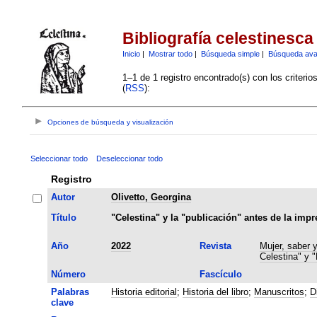
Bibliografía celestinesca
Inicio
|
Mostrar todo
|
Búsqueda simple
|
Búsqueda av
1–1 de 1 registro encontrado(s) con los criteri
(
RSS
):
Opciones de búsqueda y visualización
Seleccionar todo
Deseleccionar todo
Registro
Autor
Olivetto, Georgina
Título
"Celestina" y la "publicación" antes de la impr
Año
2022
Revista
Mujer, saber 
Celestina" y 
Número
Fascículo
Palabras
Historia editorial
;
Historia del libro
;
Manuscritos
;
D
clave