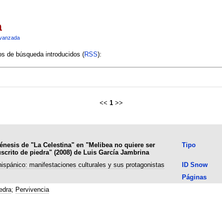
a
vanzada
ios de búsqueda introducidos (
RSS
):
<<
1
>>
 génesis de "La Celestina" en "Melibea no quiere ser
Tipo
scrito de piedra" (2008) de Luis García Jambrina
hispánico: manifestaciones culturales y sus protagonistas
ID Snow
Páginas
edra
;
Pervivencia