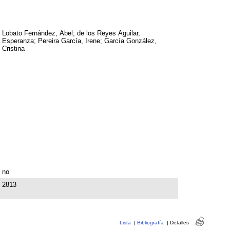
Lobato Fernández, Abel; de los Reyes Aguilar,
Esperanza; Pereira García, Irene; García González,
Cristina
no
2813
Lista
|
Bibliografía
|
Detalles