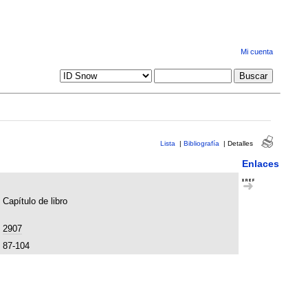
Mi cuenta
Lista
|
Bibliografía
|
Detalles
Enlaces
Capítulo de libro
2907
87-104