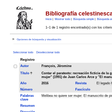
Bibliografía celestinesc
Inicio
|
Mostrar todo
|
Búsqueda simple
|
Búsqueda a
1–1 de 1 registro encontrado(s) con los criter
Opciones de búsqueda y visualización
Seleccionar todo
Deseleccionar todo
Registro
Autor
François, Jéromine
Título
Contar el paratexto: recreación ficticia de la
mujer" (1991) de Juan Carlos Arce y "El manu
Año
2016
Revista
El legado 
Número
Fascículo
Palabras
Melibea no quiere ser mujer
;
El manuscrito de pi
clave
Resumen
Dirección