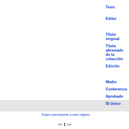
Tesis
Editor
Título
original
Título
abreviado
de la
colección
Edición
Medio
Conferencia
Aprobado
ID único
Enlace permanente a este registro
<<
1
>>