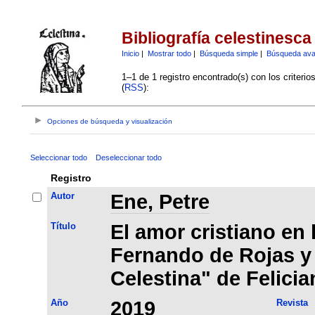
Bibliografía celestinesca
Inicio
|
Mostrar todo
|
Búsqueda simple
|
Búsqueda av
1–1 de 1 registro encontrado(s) con los criteri
(
RSS
):
Opciones de búsqueda y visualización
Seleccionar todo
Deseleccionar todo
Registro
Autor
Ene, Petre
Título
El amor cristiano en
Fernando de Rojas y
Celestina" de Felicia
Año
2019
Revista