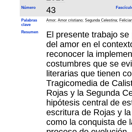
Número
43
Fascícul
Palabras
Amor
;
Amor cristiano
;
Segunda Celestina
;
Felicia
clave
Resumen
El presente trabajo se
del amor en el contexto
reconocer la implemen
costumbres que se ev
literarias que tienen c
Tragicomedia de Calis
Rojas y la Segunda Cel
hipótesis central de e
escritura de Rojas y la
como la conquista de 
proceso de evolución.