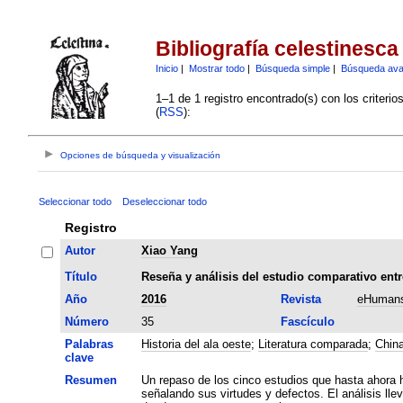
Bibliografía celestinesca
Inicio
|
Mostrar todo
|
Búsqueda simple
|
Búsqueda av
1–1 de 1 registro encontrado(s) con los criteri
(
RSS
):
Opciones de búsqueda y visualización
Seleccionar todo
Deseleccionar todo
Registro
Autor
Xiao Yang
Título
Reseña y análisis del estudio comparativo entre
Año
2016
Revista
eHumans
Número
35
Fascículo
Palabras
Historia del ala oeste
;
Literatura comparada
;
Chin
clave
Resumen
Un repaso de los cinco estudios que hasta ahora h
señalando sus virtudes y defectos. El análisis ll