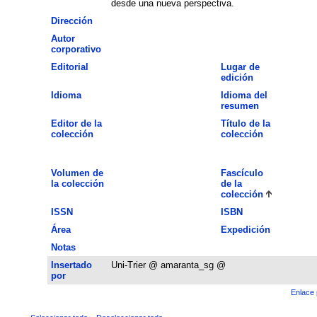
desde una nueva perspectiva.
Dirección
Autor
corporativo
Editorial
Lugar de
edición
Idioma
Idioma del
resumen
Editor de la
Título de la
colección
colección
Volumen de
Fascículo
la colección
de la
colección
ISSN
ISBN
Área
Expedición
Notas
Insertado
Uni-Trier @ amaranta_sg @
por
Enlace 