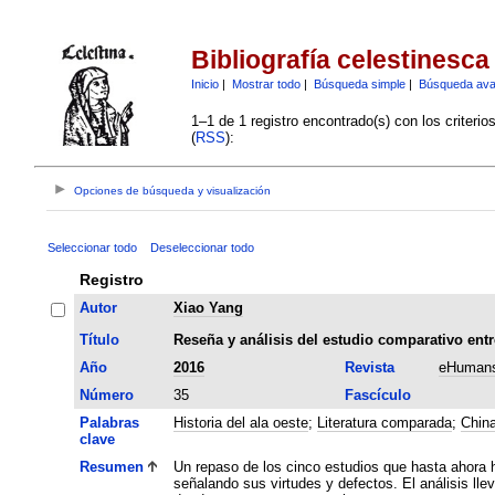
Bibliografía celestinesca
Inicio
|
Mostrar todo
|
Búsqueda simple
|
Búsqueda av
1–1 de 1 registro encontrado(s) con los criteri
(
RSS
):
Opciones de búsqueda y visualización
Seleccionar todo
Deseleccionar todo
Registro
Autor
Xiao Yang
Título
Reseña y análisis del estudio comparativo entre
Año
2016
Revista
eHumans
Número
35
Fascículo
Palabras
Historia del ala oeste
;
Literatura comparada
;
Chin
clave
Resumen
Un repaso de los cinco estudios que hasta ahora h
señalando sus virtudes y defectos. El análisis ll