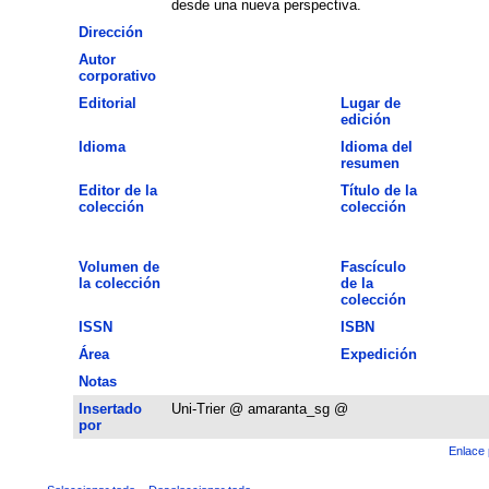
desde una nueva perspectiva.
Dirección
Autor
corporativo
Editorial
Lugar de
edición
Idioma
Idioma del
resumen
Editor de la
Título de la
colección
colección
Volumen de
Fascículo
la colección
de la
colección
ISSN
ISBN
Área
Expedición
Notas
Insertado
Uni-Trier @ amaranta_sg @
por
Enlace 