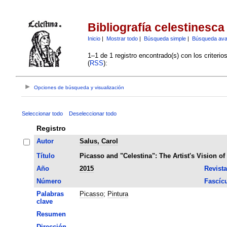
Bibliografía celestinesca
Inicio
|
Mostrar todo
|
Búsqueda simple
|
Búsqueda av
1–1 de 1 registro encontrado(s) con los criteri
(
RSS
):
Opciones de búsqueda y visualización
Seleccionar todo
Deseleccionar todo
Registro
Autor
Salus, Carol
Título
Picasso and "Celestina": The Artist's Vision of
Año
2015
Revista
Número
Fascíc
Palabras
Picasso
;
Pintura
clave
Resumen
Dirección