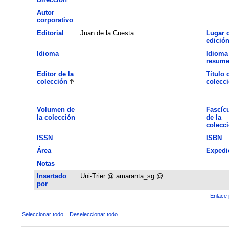
Autor
corporativo
Editorial
Juan de la Cuesta
Lugar 
edició
Idioma
Idioma
resum
Editor de la
Título 
colección
colecc
Volumen de
Fascíc
la colección
de la
colecc
ISSN
ISBN
Área
Expedi
Notas
Insertado
Uni-Trier @ amaranta_sg @
por
Enlace 
Seleccionar todo
Deseleccionar todo