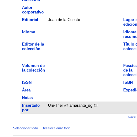
Autor
corporativo
Editorial
Juan de la Cuesta
Lugar 
edició
Idioma
Idioma
resum
Editor de la
Título 
colección
colecc
Volumen de
Fascíc
la colección
de la
colecc
ISSN
ISBN
Área
Expedi
Notas
Insertado
Uni-Trier @ amaranta_sg @
por
Enlace 
Seleccionar todo
Deseleccionar todo