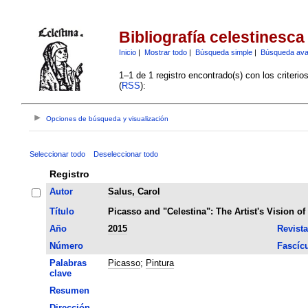
Bibliografía celestinesca
Inicio
|
Mostrar todo
|
Búsqueda simple
|
Búsqueda av
1–1 de 1 registro encontrado(s) con los criteri
(
RSS
):
Opciones de búsqueda y visualización
Seleccionar todo
Deseleccionar todo
Registro
Autor
Salus, Carol
Título
Picasso and "Celestina": The Artist's Vision of
Año
2015
Revista
Número
Fascíc
Palabras
Picasso
;
Pintura
clave
Resumen
Dirección