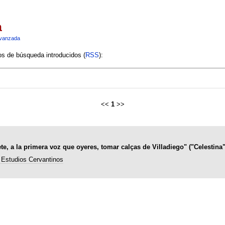
a
vanzada
ios de búsqueda introducidos (
RSS
):
<<
1
>>
e, a la primera voz que oyeres, tomar calças de Villadiego" ("Celestina",
 Estudios Cervantinos