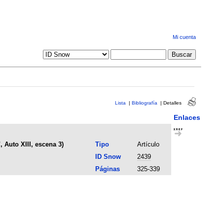
Mi cuenta
Lista
|
Bibliografía
|
Detalles
Enlaces
 Auto XIII, escena 3)
Tipo
Artículo
ID Snow
2439
Páginas
325-339