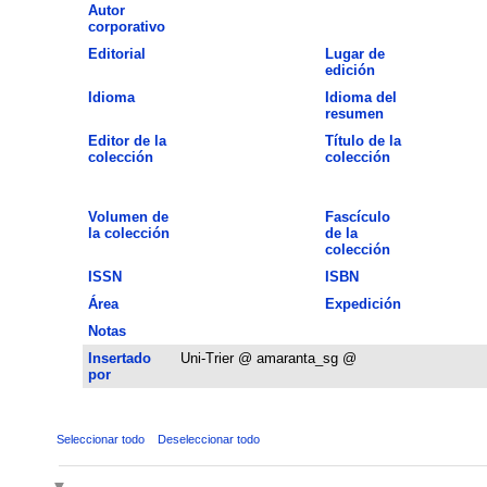
Autor
corporativo
Editorial
Lugar de
edición
Idioma
Idioma del
resumen
Editor de la
Título de la
colección
colección
Volumen de
Fascículo
la colección
de la
colección
ISSN
ISBN
Área
Expedición
Notas
Insertado
Uni-Trier @ amaranta_sg @
por
Seleccionar todo
Deseleccionar todo