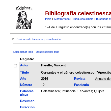
Bibliografía celestinesc
Inicio
|
Mostrar todo
|
Búsqueda simple
|
Búsqueda a
1–1 de 1 registro encontrado(s) con los criter
Opciones de búsqueda y visualización
Seleccionar todo
Deseleccionar todo
Registro
Autor
Parello, Vincent
Título
Cervantes y el género celestinesco: "Apercíbet
Año
2016
Revista
Anuario de
Número
12
Fascículo
Palabras
Celestinesca
;
Influencia
;
Cervantes
;
Quijote
clave
Resumen
Dirección