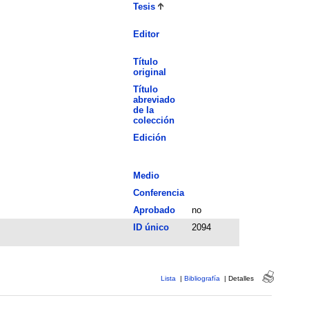
Tesis
Editor
Título
original
Título
abreviado
de la
colección
Edición
Medio
Conferencia
Aprobado
no
ID único
2094
Lista
|
Bibliografía
|
Detalles