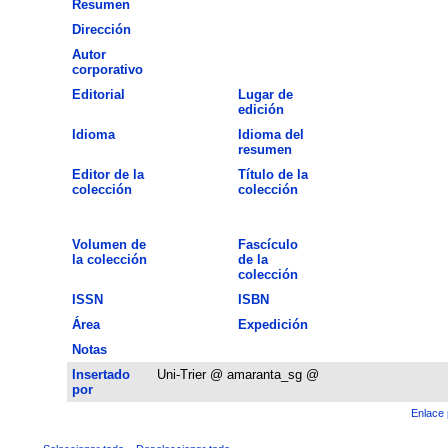
Resumen
Dirección
Autor
corporativo
Editorial
Lugar de
edición
Idioma
Idioma del
resumen
Editor de la
Título de la
colección
colección
Volumen de
Fascículo
la colección
de la
colección
ISSN
ISBN
Área
Expedición
Notas
Insertado
Uni-Trier @ amaranta_sg @
por
Enlace 