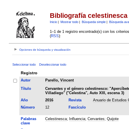
Bibliografía celestinesca
Inicio
|
Mostrar todo
|
Búsqueda simple
|
Búsqueda av
1–1 de 1 registro encontrado(s) con los criteri
(
RSS
):
Opciones de búsqueda y visualización
Seleccionar todo
Deseleccionar todo
Registro
Autor
Parello, Vincent
Título
Cervantes y el género celestinesco: "Apercíbet
Villadiego" ("Celestina", Auto XIII, escena 3)
Año
2016
Revista
Anuario de Estudios 
Número
12
Fascículo
Palabras
Celestinesca
;
Influencia
;
Cervantes
;
Quijote
clave