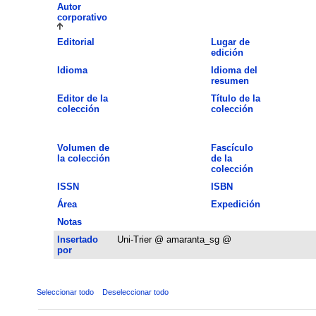
Autor
corporativo
Editorial
Lugar de
edición
Idioma
Idioma del
resumen
Editor de la
Título de la
colección
colección
Volumen de
Fascículo
la colección
de la
colección
ISSN
ISBN
Área
Expedición
Notas
Insertado
Uni-Trier @ amaranta_sg @
por
Seleccionar todo
Deseleccionar todo